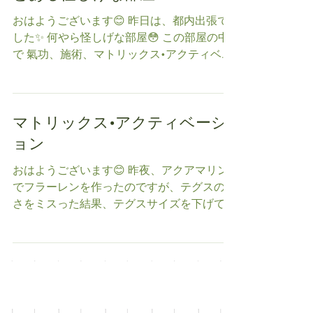
とある怪しげな部屋
おはようございます😊 昨日は、都内出張で
した✨ 何やら怪しげな部屋😳 この部屋の中
で 氣功、施術、マトリックス•アクティベー
ションのお話し（笑） 実はこの部屋の中に
居るだけで癒されているの☝️ このお部屋[ホ
ワイト量子エネルギードーム]というらしい
マトリックス•アクティベーシ
🤔...
ョン
おはようございます😊 昨夜、アクアマリン
でフラーレンを作ったのですが、テグスの太
さをミスった結果、テグスサイズを下げてゼ
ロスタートしました😅 こんな事もあるさ〜
✨ マトリックス•アクティベーションの伝授
を２人から受付しておりましたが、お一人様
から受付出来る事に気が付きま...