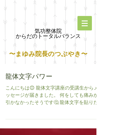
気功整体院
からだのトータルバランス
〜まゆみ院長のつぶやき〜
龍体文字パワー
こんにちは😊 龍体文字講座の受講生からメ
ッセージが届きました。 何をしても痛みが
引かなかったそうです🤔 龍体文字を貼りた
いけど悪化したらどうしよう😥という不安
があったようです☝️ ダメなりゃ外せば良い
よ〜なんて言って、傷みに万能な文字を書い
てもらう事に👍...