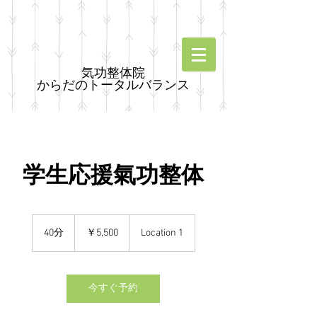
気功整体院
からだのトータルバランス
学生応援氣功整体
5,500
円
40分
4
￥5,500
Location 1
0
分
今すぐ予約