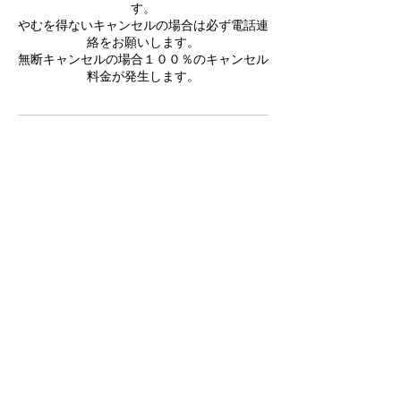
す。
やむを得ないキャンセルの場合は必ず電話連
絡をお願いします。
無断キャンセルの場合１００％のキャンセル
料金が発生します。
連絡先
日本、〒275-0001 千葉県習志野市東習志野
８丁目４−１３ フリーダムシティ
+ 080−7037−1866
total-balance@ymobile.ne.jp
​スゴ腕の院長ナビに紹介されています。