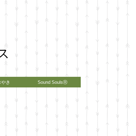
ス
ぶやき
Sound SoulsⓇ