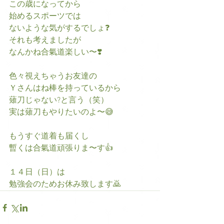
この歳になってから
始めるスポーツでは
ないような気がするでしょ❓
それも考えましたが
なんかね合氣道楽しい〜❣️
色々視えちゃうお友達の
Ｙさんはね棒を持っているから
薙刀じゃない?と言う（笑）
実は薙刀もやりたいのよ〜😅
もうすぐ道着も届くし
暫くは合氣道頑張りま〜す👍
１４日（日）は
勉強会のためお休み致します🙇