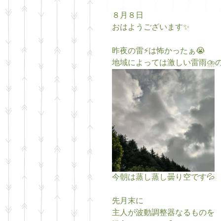
８月８日
おはようございます✨
昨夜の雷⚡は怖かったぁ😭
地域によっては激しい雷雨⛈️
今朝は蒸し蒸し曇り空です💦
先月末に
主人が波動調整器なるものを