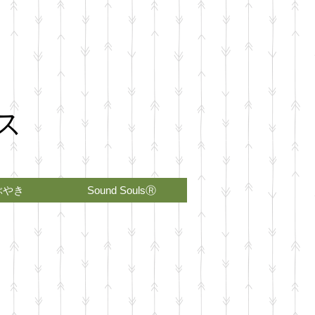
ス
ぶやき
Sound SoulsⓇ