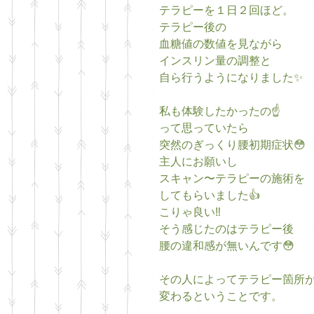
テラピーを１日２回ほど。
テラピー後の
血糖値の数値を見ながら
インスリン量の調整と
自ら行うようになりました✨
私も体験したかったの☝️
って思っていたら
突然のぎっくり腰初期症状😳
主人にお願いし
スキャン〜テラピーの施術を
してもらいました👍
こりゃ良い‼️
そう感じたのはテラピー後
腰の違和感が無いんです😳
その人によってテラピー箇所
変わるということです。