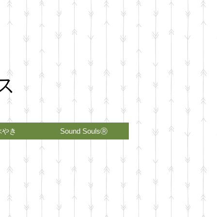
ス
ぶやき
Sound SoulsⓇ