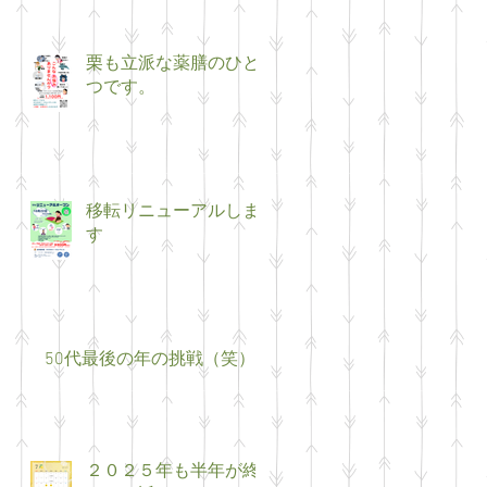
栗も立派な薬膳のひと
つです。
移転リニューアルしま
す
50代最後の年の挑戦（笑）
２０２５年も半年が終