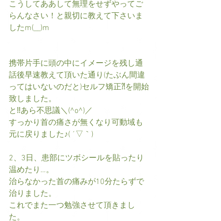
こうしてああして無理をせずやってご
らんなさい！と親切に教えて下さいま
したm(__)m 
携帯片手に頭の中にイメージを残し通
話後早速教えて頂いた通り(たぶん間違
ってはいないのだと)セルフ矯正⁈を開始
致しました。 
と‼︎あら不思議＼(^o^)／ 
すっかり首の痛さが無くなり可動域も
元に戻りました♪( ´▽｀) 
2、3日、患部にツボシールを貼ったり
温めたり…。 
治らなかった首の痛みが10分たらずで
治りました。 
これでまた一つ勉強させて頂きまし
た。 