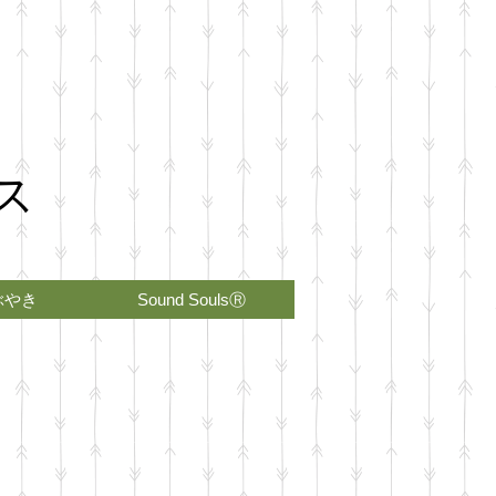
ス
ぶやき
Sound SoulsⓇ