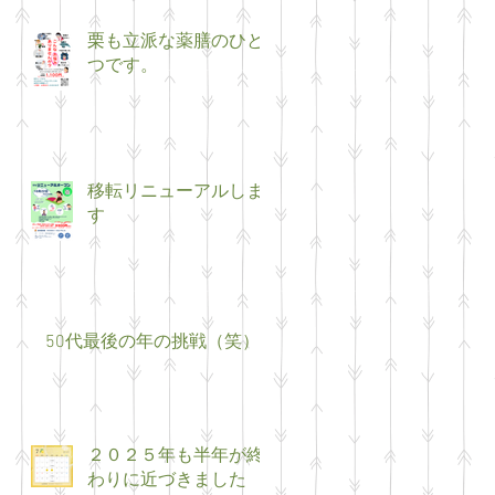
栗も立派な薬膳のひと
つです。
移転リニューアルしま
す
50代最後の年の挑戦（笑）
２０２５年も半年が終
わりに近づきました