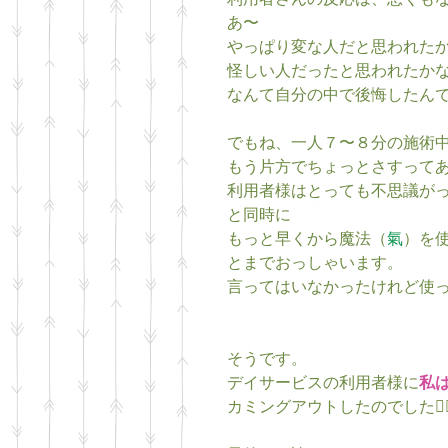
利用者さんの反応は、悪くもな
あ〜
やっぱり変な人だと思われた
怪しい人だったと思われたか
なんて自分の中で後悔したん
でもね、一人７〜８分の施術
もう片方でちょっとさすって
利用者様はとっても不思議が
と同時に
もっと早くから魔法（
氣
）を
とまでおっしゃいます。
言ってはいなかったけれど使
そうです。
デイサービスの利用者様に
私
カミングアウトしたのでした👍