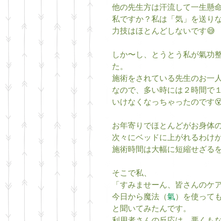
他の先生方は汗流して一生懸
私ですか？私は「気」を送り
力技はほとんどしないです😅
しか〜し、とうとう私が氣功
た。
施術をされている先生のお一
なので、多い時には２時間で
いけなくなっちゃったのです
お年寄りでほとんどがお身体
次々にベッドに上がれるわけ
施術時間は大幅に短縮せざる
そこで私、
「すみませーん、皆さんのケ
今日から魔法（
氣
）を使って
と聞いてみたんです。