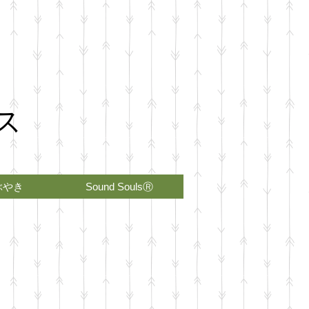
ス
ぶやき
Sound SoulsⓇ