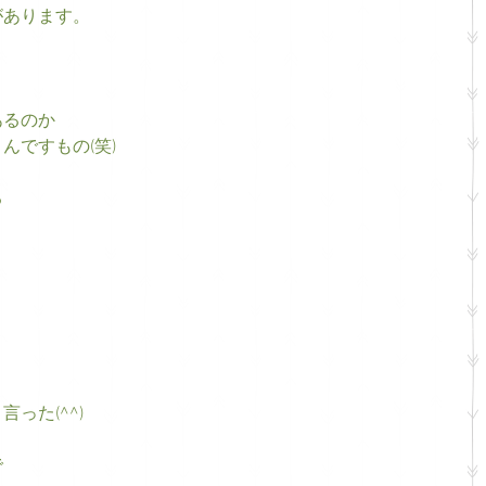
があります。
あるのか
んですもの(笑)
る
った(^^)
で