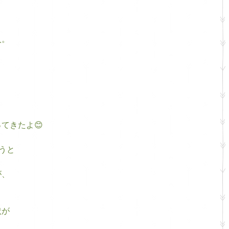
入。
、
てきたよ😊
言うと
が、
状が