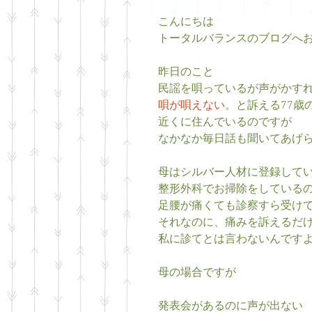
こんにちは
トータルバランスのブログへ
昨日のこと
民謡を唄っているが声がかす
唄が唄えない
。と訴える77歳
近くに住んでいるのですが
なかなか毎日話も聞いてあげ
母はシルバー人材に登録して
整形外科でお掃除をしている
足腰が痛くても診察すら受け
それなのに、痛みを訴えるだ
私に診てとは言わないんですよσ(^
母の場合ですが
発表会があるのに声が出ない