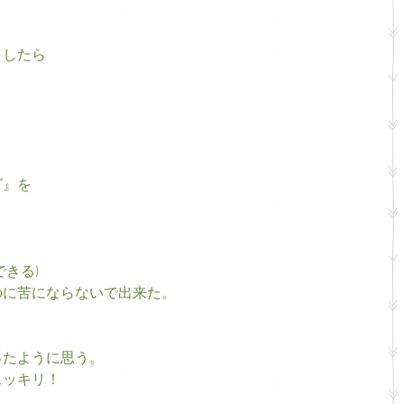
ましたら
グ』を
。
きる)
のに苦にならないで出来た。
ったように思う。
スッキリ！