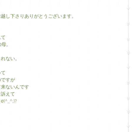
お越し下さりありがとうございます。
れて
の母。
られない。
いて
のですが
て来ないんです
け訴えて
_^;)?