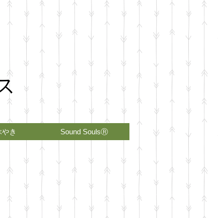
ス
ぶやき
Sound SoulsⓇ