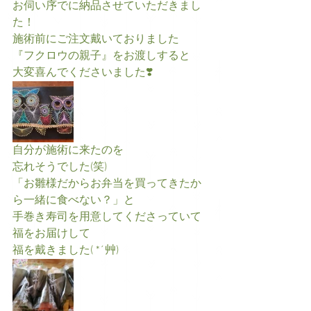
お伺い序でに納品させていただきまし
た！
施術前にご注文戴いておりました
『フクロウの親子』をお渡しすると
大変喜んでくださいました❣️
自分が施術に来たのを
忘れそうでした(笑)
「お雛様だからお弁当を買ってきたか
ら一緒に食べない？」と
手巻き寿司を用意してくださっていて
福をお届けして
福を戴きました( *´艸)