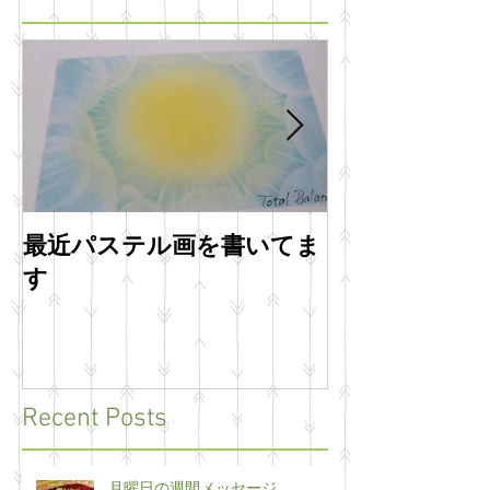
最近パステル画を書いてま
明けましてお
す
います
Recent Posts
月曜日の週間メッセージ