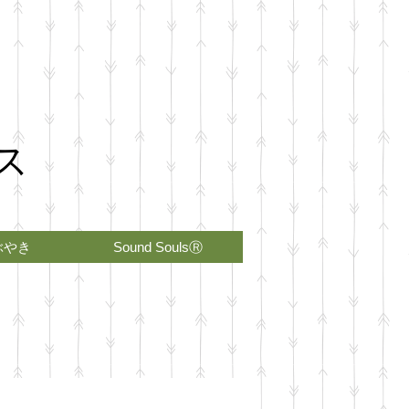
ス
ぶやき
Sound SoulsⓇ