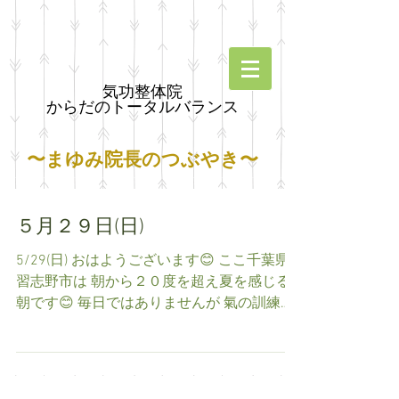
気功整体院
からだのトータルバランス
〜まゆみ院長のつぶやき〜
５月２９日(日)
5/29(日) おはようございます😊 ここ千葉県
習志野市は 朝から２０度を超え夏を感じる
朝です😊 毎日ではありませんが 氣の訓練と
言いますか 練習をするんです❗ 不調な所を探
し 治癒に導く方法法を試してみるとか(笑) 私
は医師ではないので 診断も出来ませんし...