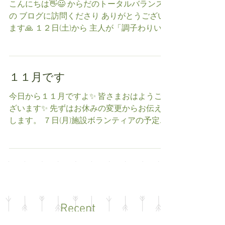
受講生さんの施術
こんにちは👋😃 からだのトータルバランス
の ブログに訪問くださり ありがとうござい
ます🙏 １２日(土)から 主人が「調子わりい、
あっち痛い、こっちも痛い、足が動かない、
どうしたら良いかわからない・・・」と ア
ピール攻撃がひどかったんです。 その割に
１１月です
診てほしいという事は...
今日から１１月ですよ✨ 皆さまおはようご
ざいます✨ 先ずはお休みの変更からお伝え
します。 ７日(月)施設ボランティアの予定で
したが先方の人材が確保できたとの事でキャ
ンセル連絡がはいりました💦よって７日は
10時～19時まで通常営業いたします😊 ここ
１～２年でしょうか？...